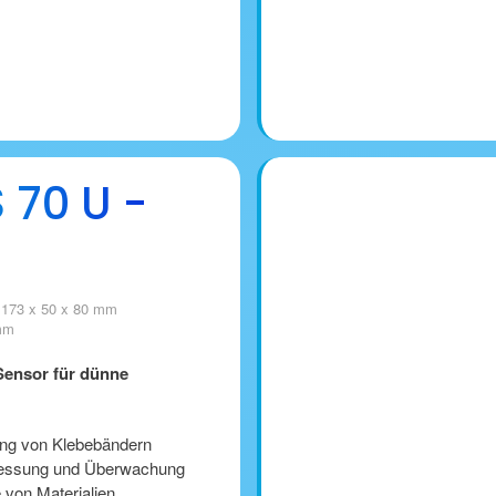
 70 U -
173 x 50 x 80 mm
 mm
ensor für dünne
ng von Klebebändern
essung und Überwachung
e von Materialien