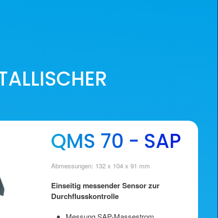
TALLISCHER
QMS 70 - SAP
Abmessungen: 132 x 104 x 91 mm
Einseitig messender Sensor zur
Durchflusskontrolle
Messung SAP-Massestrom