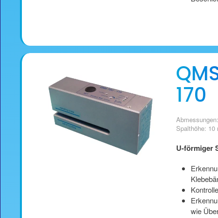
QMS
170
Abmessungen:
Spalthöhe: 1
U-förmiger 
Erkennu
Klebebän
Kontroll
Erkennun
wie Übe