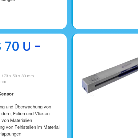
 70 U -
 173 x 50 x 80 mm
0 mm
Sensor
ng und Überwachung von
dern, Folien und Vliesen
e von Materialien
g von Fehlstellen im Material
rlappungen