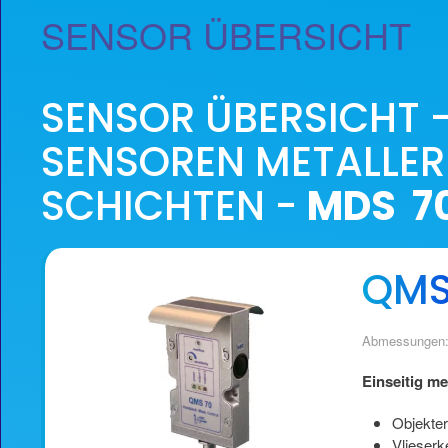
SENSOR ÜBERSICHT
SENSOR ÜBERSICHT 
SENSOREN METALLER
SCHICHTEN -
MDS 7
QMS
Abmessungen:
Einseitig m
Objekte
Vlieser