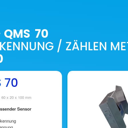
-
QMS 70
KENNUNG / ZÄHLEN ME
0
 70
 60 x 20 x 100 mm
essender Sensor
rkennung
kennung