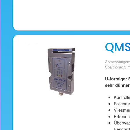
QMS 
Abmessungen:
Spalthöhe: 3
U-förmiger 
sehr dünner
Kontroll
Folienm
Vliesme
Erkennu
Überwac
Beschic