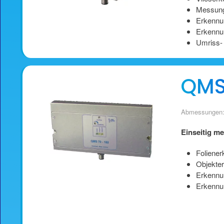
Messung
Erkennun
Erkennu
Umriss- 
QMS 
Abmessungen:
Einseitig m
Foliene
Objekte
Erkennu
Erkennun