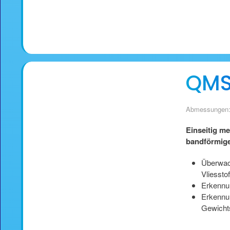
QMS 
Abmessungen:
Einseitig me
bandförmige
Überwac
Vliessto
Erkennun
Erkennu
Gewich