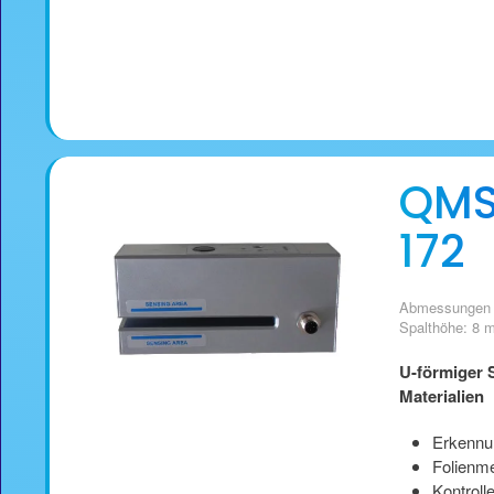
QMS
172
Abmessungen 
Spalthöhe: 8
U-förmiger S
Materialien
Erkennu
Folienm
Kontroll