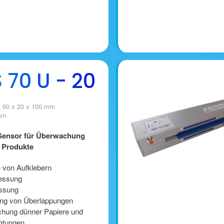
70 U - 20
 60 x 20 x 100 mm
 mm
Sensor für Überwachung
 Produkte
e von Aufklebern
essung
ssung
ng von Überlappungen
hung dünner Papiere und
htungen