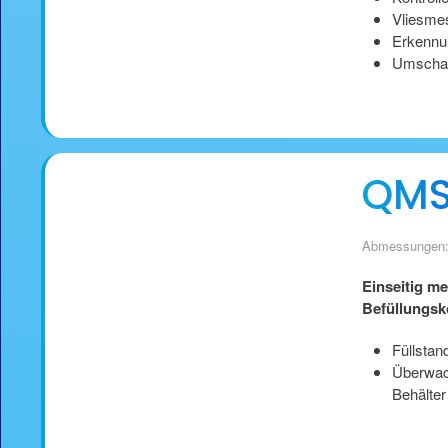
Vliesme
Erkennun
Umschal
QMS
Abmessungen:
Einseitig me
Befüllungsk
Füllsta
Überwach
Behälter